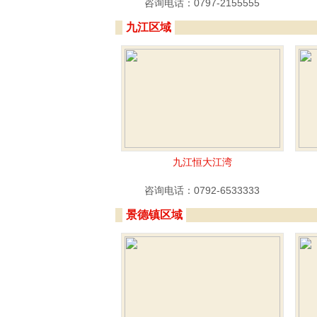
咨询电话：0797-2155555
九江区域
九江恒大江湾
咨询电话：0792-6533333
景德镇区域