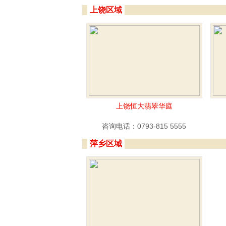
上饶区域
上饶恒大翡翠华庭
咨询电话：0793-815 5555
萍乡区域