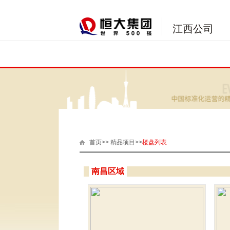
江西公司
首页
>>
精品项目
>>
楼盘列表
南昌区域