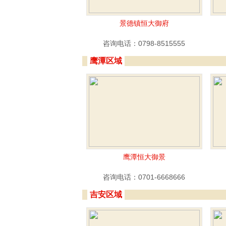
景德镇恒大御府
咨询电话：0798-8515555
鹰潭区域
鹰潭恒大御景
咨询电话：0701-6668666
吉安区域